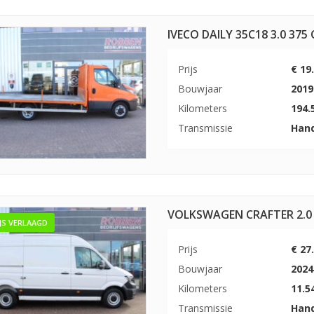
IVECO DAILY 35C18 3.0 3
Prijs
€ 19
Bouwjaar
2019
Kilometers
194.
Transmissie
Han
VOLKSWAGEN CRAFTER 2.0 
IJS VERLAAGD
Prijs
€ 27
Bouwjaar
2024
Kilometers
11.5
Transmissie
Han