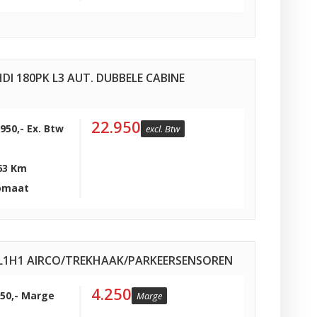
DI 180PK L3 AUT. DUBBELE CABINE
22.950
.950,- Ex. Btw
excl. Btw
63 Km
omaat
J L1H1 AIRCO/TREKHAAK/PARKEERSENSOREN
4.250
250,- Marge
Marge