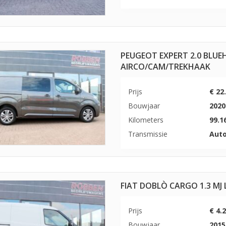
PEUGEOT EXPERT 2.0 BLUEH
AIRCO/CAM/TREKHAAK
Prijs
€ 22
Bouwjaar
2020
Kilometers
99.1
Transmissie
Aut
FIAT DOBLÒ CARGO 1.3 M
Prijs
€ 4.
Bouwjaar
2015