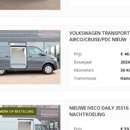
VOLKSWAGEN TRANSPORTER
AIRCO/CRUISE/PDC NIEUW
Prijs
€ 46
Bouwjaar
2024
Kilometers
36 
Transmissie
Han
NIEUWE IVECO DAILY 35S16
WERK OP BESTELLING
NACHTKOELING
Prijs
€ 59