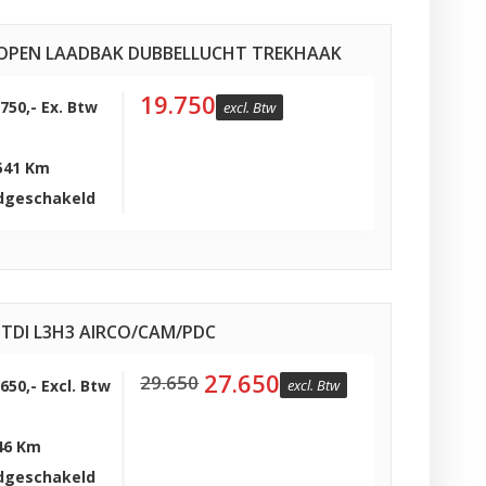
75 OPEN LAADBAK DUBBELLUCHT TREKHAAK
19.750
.750,- Ex. Btw
excl. Btw
541 Km
dgeschakeld
TDI L3H3 AIRCO/CAM/PDC
27.650
29.650
.650,- Excl. Btw
excl. Btw
46 Km
dgeschakeld