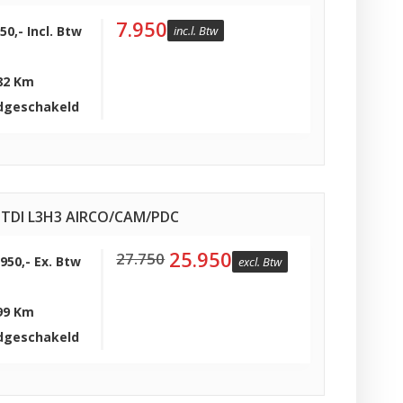
7.950
50,- Incl. Btw
inc.l. Btw
82 Km
dgeschakeld
TDI L3H3 AIRCO/CAM/PDC
25.950
27.750
.950,- Ex. Btw
excl. Btw
99 Km
dgeschakeld