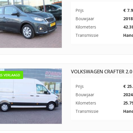
Prijs
€ 7.9
Bouwjaar
2018
Kilometers
42.3
Transmissie
Han
VOLKSWAGEN CRAFTER 2.0 
IJS VERLAAGD
Prijs
€ 25
Bouwjaar
2024
Kilometers
25.7
Transmissie
Han