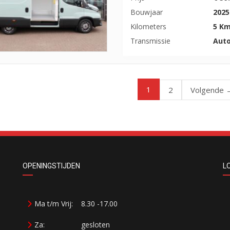
Bouwjaar
2025
Kilometers
5 K
Transmissie
Aut
1
2
Volgende 
OPENINGSTIJDEN
L
Ma t/m Vrij:
8.30 -17.00
Za:
gesloten