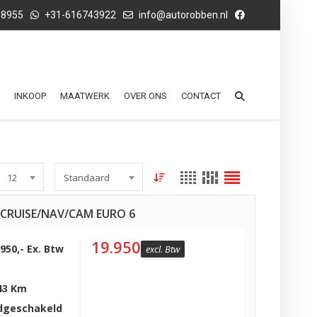
68955
+31-616743922
info@autorobben.nl
INKOOP
MAATWERK
OVER ONS
CONTACT
12
Standaard
O/CRUISE/NAV/CAM EURO 6
19.950
.950,- Ex. Btw
excl. Btw
43 Km
dgeschakeld