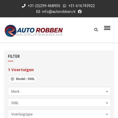
+31-(0)299-468955
+31-616743922
info@autorobben.nl
FILTER
1
Voertuigen
Model :
500L
Merk
500L
Voertuig type