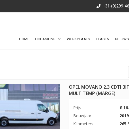
+31-(0)299-4
HOME
OCCASIONS
WERKPLAATS
LEASEN
NIEUWS
OPEL MOVANO 2.3 CDTI B
MULTITEMP (MARGE)
Prijs
€ 16
Bouwjaar
2019
Kilometers
265.