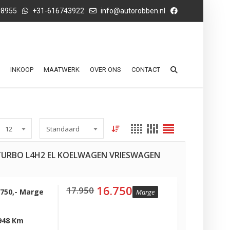
68955
+31-616743922
info@autorobben.nl
INKOOP
MAATWERK
OVER ONS
CONTACT
12
Standaard
ITURBO L4H2 EL KOELWAGEN VRIESWAGEN
16.750
17.950
.750,- Marge
Marge
948 Km