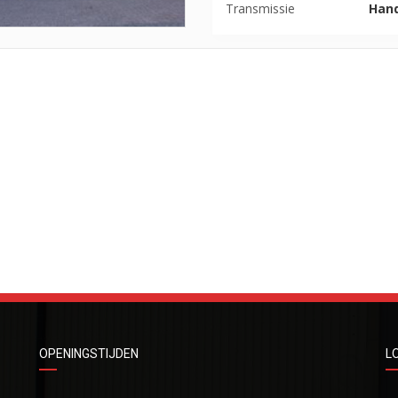
Transmissie
Han
OPENINGSTIJDEN
L