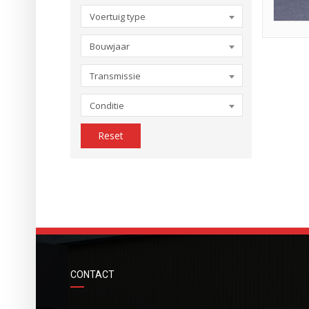
Voertuig type
Bouwjaar
Transmissie
Conditie
Reset
CONTACT