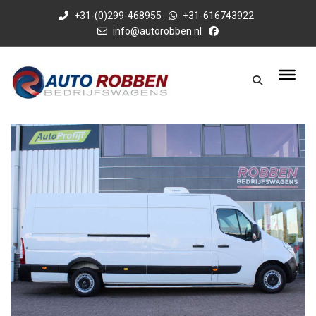
+31-(0)299-468955
+31-616743922
info@autorobben.nl