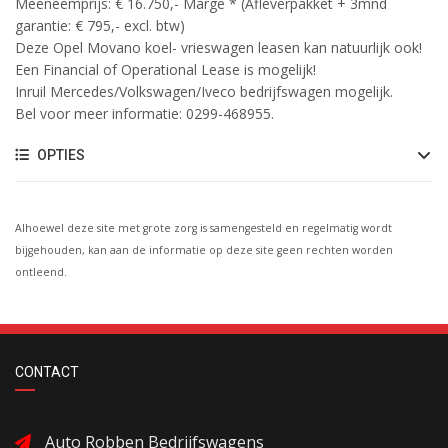
Meeneemprijs: € 16.750,- Marge * (Afleverpakket + 3mnd
garantie: € 795,- excl. btw)
Deze Opel Movano koel- vrieswagen leasen kan natuurlijk ook!
Een Financial of Operational Lease is mogelijk!
Inruil Mercedes/Volkswagen/Iveco bedrijfswagen mogelijk.
Bel voor meer informatie: 0299-468955.
OPTIES
Alhoewel deze site met grote zorg is samengesteld en regelmatig wordt
bijgehouden, kan aan de informatie op deze site geen rechten worden
ontleend.
CONTACT
Auto Robben Bedrijfswagens