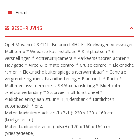
Email
BESCHRIJVING
Opel Movano 2.3 CDTI BiTurbo L4H2 EL Koelwagen Vrieswagen
Multitemp * Webasto koelinstallatie * 3 zitplaatsen * 6
versnellingen * Achteruitrijcamera * Parkeersensoren achter *
Navigatie * Airco & climate control * Cruise control * Elektrische
ramen * Elektrische buitenspiegels (verwarmbaar) * Centrale
vergrendeling met afstandbediening * Bluetooth * Radio *
Multimediasysteem met USB/Aux aansluiting * Bluetooth
telefoonverbinding * Stuurwiel multifunctioneel *
Audiobediening aan stuur * Bijrijdersbank * Dimlichten
automatisch * enz.
Maten laadruimte achter: (LxBxH): 220 x 130 x 160 cm.
(koelgedeelte)
Maten laadruimte voor: (LxBxH): 170 x 160 x 160 cm
(Vriesgedeelte)