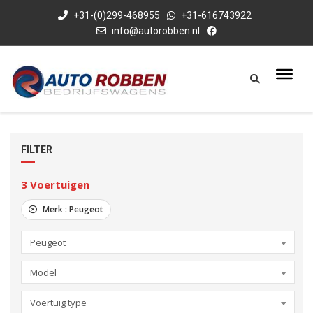
+31-(0)299-468955
+31-616743922
info@autorobben.nl
FILTER
3
Voertuigen
Merk :
Peugeot
Peugeot
Model
Voertuig type