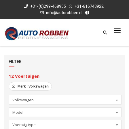
+31-(0)299-468955
+31-616743922
info@autorobben.nl
FILTER
12
Voertuigen
Merk :
Volkswagen
Volkswagen
Model
Voertuig type