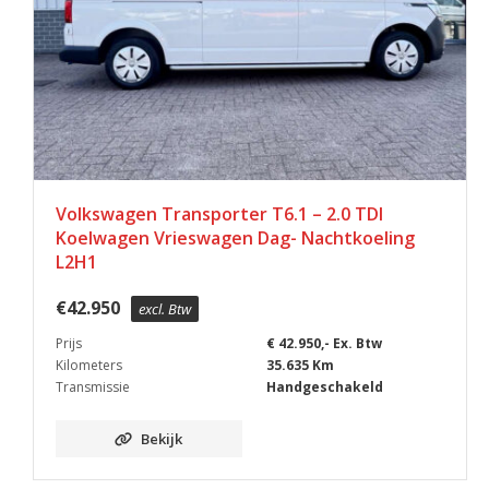
Volkswagen Transporter T6.1 – 2.0 TDI
Koelwagen Vrieswagen Dag- Nachtkoeling
L2H1
€
42.950
excl. Btw
Prijs
€ 42.950,- Ex. Btw
Kilometers
35.635 Km
Transmissie
Handgeschakeld
Bekijk