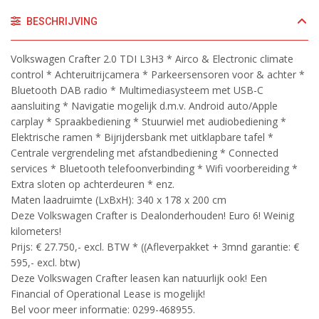
BESCHRIJVING
Volkswagen Crafter 2.0 TDI L3H3 * Airco & Electronic climate
control * Achteruitrijcamera * Parkeersensoren voor & achter *
Bluetooth DAB radio * Multimediasysteem met USB-C
aansluiting * Navigatie mogelijk d.m.v. Android auto/Apple
carplay * Spraakbediening * Stuurwiel met audiobediening *
Elektrische ramen * Bijrijdersbank met uitklapbare tafel *
Centrale vergrendeling met afstandbediening * Connected
services * Bluetooth telefoonverbinding * Wifi voorbereiding *
Extra sloten op achterdeuren * enz.
Maten laadruimte (LxBxH): 340 x 178 x 200 cm
Deze Volkswagen Crafter is Dealonderhouden! Euro 6! Weinig
kilometers!
Prijs: € 27.750,- excl. BTW * ((Afleverpakket + 3mnd garantie: €
595,- excl. btw)
Deze Volkswagen Crafter leasen kan natuurlijk ook! Een
Financial of Operational Lease is mogelijk!
Bel voor meer informatie: 0299-468955.