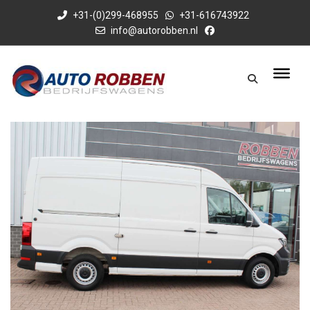
+31-(0)299-468955
+31-616743922
info@autorobben.nl