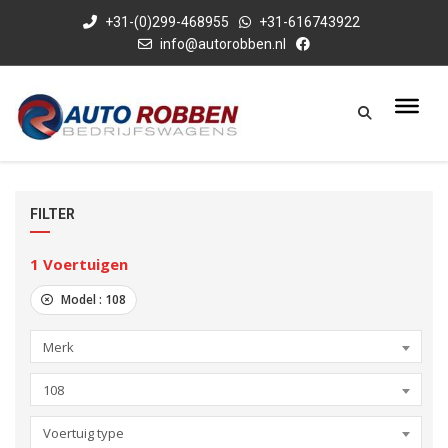
+31-(0)299-468955
+31-616743922
info@autorobben.nl
FILTER
1
Voertuigen
Model :
108
Merk
108
Voertuig type