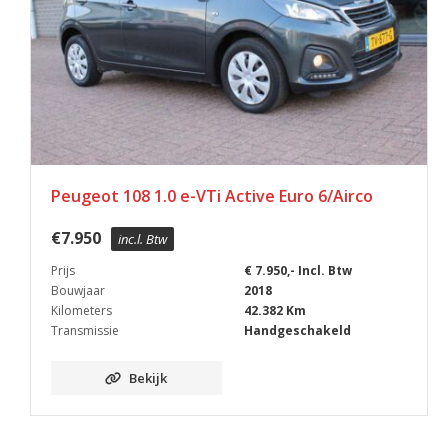
Peugeot 108 1.0 e-VTi Active Euro 6/Airco
€
7.950
inc.l. Btw
Prijs
€ 7.950,- Incl. Btw
Bouwjaar
2018
Kilometers
42.382 Km
Transmissie
Handgeschakeld
Bekijk