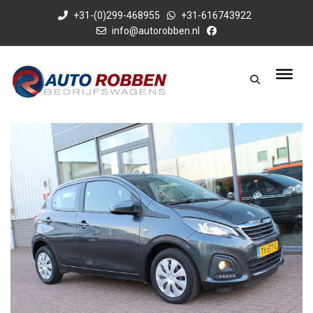
+31-(0)299-468955
+31-616743922
info@autorobben.nl