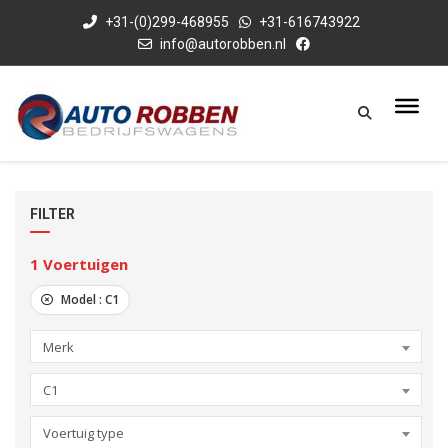
+31-(0)299-468955
+31-616743922
info@autorobben.nl
FILTER
1
Voertuigen
Model :
C1
Merk
C1
Voertuig type