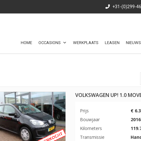
+31-(0)299-4
HOME
OCCASIONS
WERKPLAATS
LEASEN
NIEUWS
VOLKSWAGEN UP! 1.0 MOV
Prijs
€ 6.
Bouwjaar
2016
Kilometers
119.
Transmissie
Han