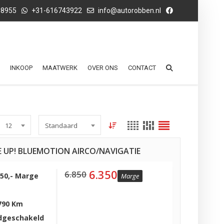
68955
+31-616743922
info@autorobben.nl
INKOOP
MAATWERK
OVER ONS
CONTACT
12
Standaard
E UP! BLUEMOTION AIRCO/NAVIGATIE
6.350
6.850
350,- Marge
Marge
790 Km
dgeschakeld