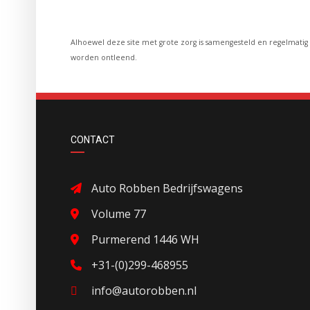
Alhoewel deze site met grote zorg is samengesteld en regelmati
worden ontleend.
CONTACT
Auto Robben Bedrijfswagens
Volume 77
Purmerend 1446 WH
+31-(0)299-468955
info@autorobben.nl