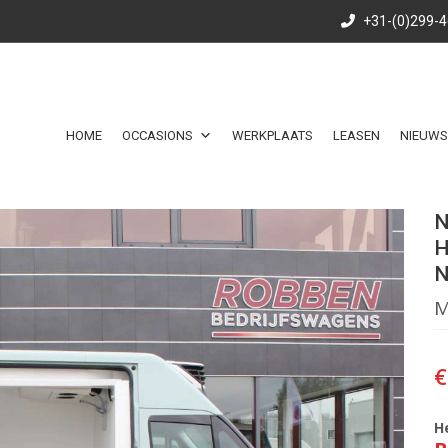
+31-(0)299-
HOME
OCCASIONS
WERKPLAATS
LEASEN
NIEUWS
N
H
N
M
€
H