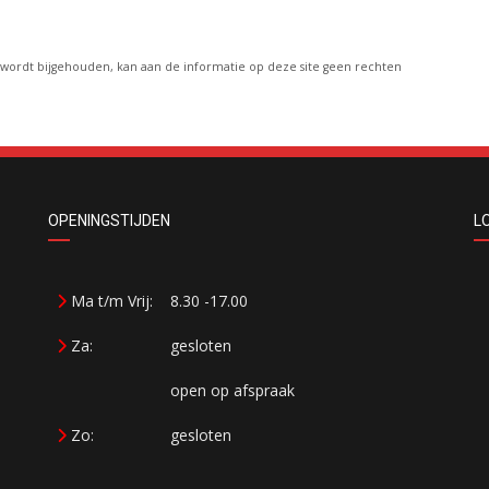
g wordt bijgehouden, kan aan de informatie op deze site geen rechten
OPENINGSTIJDEN
L
Ma t/m Vrij:
8.30 -17.00
Za:
gesloten
open op afspraak
Zo:
gesloten