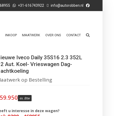
468955
+31-616743922
info@autorobben.nl
INKOOP
MAATWERK
OVER ONS
CONTACT
ieuwe Iveco Daily 35S16 2.3 352L
2 Aut. Koel- Vrieswagen Dag-
achtkoeling
aatwerk op Bestelling
59.950
ex. Btw
eeft u interesse in deze wagen?