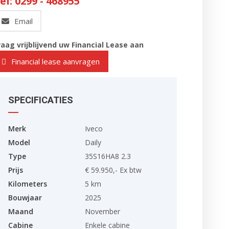
el: 0299 - 468955
Email
raag vrijblijvend uw Financial Lease aan
Financial lease aanvragen
SPECIFICATIES
Merk
Iveco
Model
Daily
Type
35S16HA8 2.3
Prijs
€ 59.950,- Ex btw
Kilometers
5 km
Bouwjaar
2025
Maand
November
Cabine
Enkele cabine