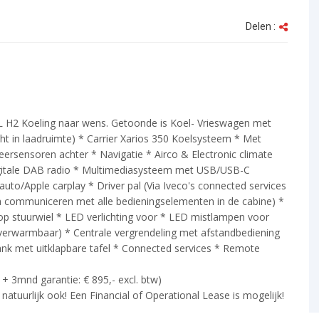
Delen :
 H2 Koeling naar wens. Getoonde is Koel- Vrieswagen met
ht in laadruimte) * Carrier Xarios 350 Koelsysteem * Met
keersensoren achter * Navigatie * Airco & Electronic climate
Digitale DAB radio * Multimediasysteem met USB/USB-C
auto/Apple carplay * Driver pal (Via Iveco's connected services
a communiceren met alle bedieningselementen in de cabine) *
op stuurwiel * LED verlichting voor * LED mistlampen voor
 (verwarmbaar) * Centrale vergrendeling met afstandbediening
nk met uitklapbare tafel * Connected services * Remote
t + 3mnd garantie: € 895,- excl. btw)
atuurlijk ook! Een Financial of Operational Lease is mogelijk!