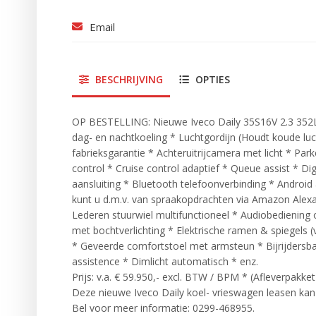
Email
BESCHRIJVING
OPTIES
OP BESTELLING: Nieuwe Iveco Daily 35S16V 2.3 352L
dag- en nachtkoeling * Luchtgordijn (Houdt koude luc
fabrieksgarantie * Achteruitrijcamera met licht * Par
control * Cruise control adaptief * Queue assist * 
aansluiting * Bluetooth telefoonverbinding * Android 
kunt u d.m.v. van spraakopdrachten via Amazon Alex
Lederen stuurwiel multifunctioneel * Audiobediening 
met bochtverlichting * Elektrische ramen & spiegels
* Geveerde comfortstoel met armsteun * Bijrijdersba
assistence * Dimlicht automatisch * enz.
Prijs: v.a. € 59.950,- excl. BTW / BPM * (Afleverpakke
Deze nieuwe Iveco Daily koel- vrieswagen leasen kan n
Bel voor meer informatie: 0299-468955.