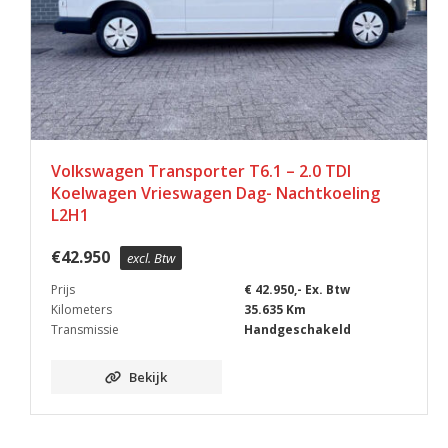
Volkswagen Transporter T6.1 – 2.0 TDI
Koelwagen Vrieswagen Dag- Nachtkoeling
L2H1
€
42.950
excl. Btw
Prijs
€ 42.950,- Ex. Btw
Kilometers
35.635 Km
Transmissie
Handgeschakeld
Bekijk