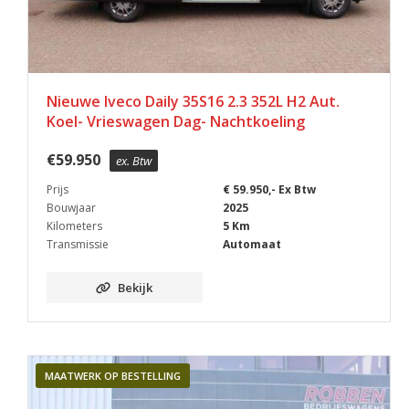
Nieuwe Iveco Daily 35S16 2.3 352L H2 Aut.
Koel- Vrieswagen Dag- Nachtkoeling
€
59.950
ex. Btw
Prijs
€ 59.950,- Ex Btw
Bouwjaar
2025
Kilometers
5 Km
Transmissie
Automaat
Bekijk
MAATWERK OP BESTELLING