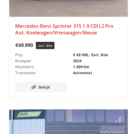
Mercedes-Benz Sprinter 315 1.9 CDI L2 Pro
Aut. Koelwagen/Vrieswagen Nieuw
€
69.990
excl. Btw
Prijs
€ 69.990,- Excl. Btw
Bouwjaar
2024
Kilometers
1.609 Km
Transmissie
Automaat
Bekijk