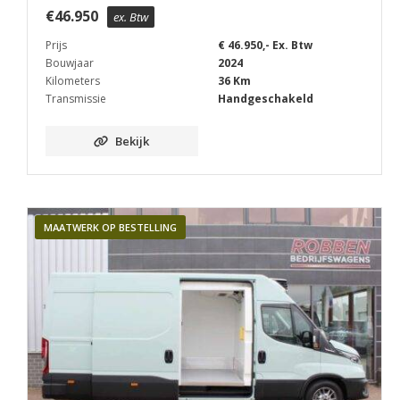
€
46.950
ex. Btw
Prijs
€ 46.950,- Ex. Btw
Bouwjaar
2024
Kilometers
36 Km
Transmissie
Handgeschakeld
Bekijk
MAATWERK OP BESTELLING