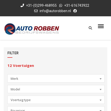
+31-(0)299-468955
+31-616743922
info@autorobben.nl
FILTER
12
Voertuigen
Merk
Model
Voertuig type
Bouwjaar