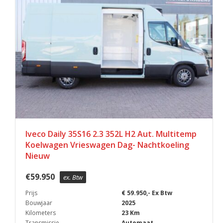
Iveco Daily 35S16 2.3 352L H2 Aut. Multitemp
Koelwagen Vrieswagen Dag- Nachtkoeling
Nieuw
€
59.950
ex. Btw
Prijs
€ 59.950,- Ex Btw
Bouwjaar
2025
Kilometers
23 Km
Transmissie
Automaat