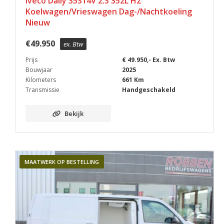
Iveco Daily 35S14V 2.3 352L H2
Koelwagen/Vrieswagen Dag-/Nachtkoeling
Nieuw
€
49.950
ex. Btw
Prijs
€ 49.950,- Ex. Btw
Bouwjaar
2025
Kilometers
661 Km
Transmissie
Handgeschakeld
Bekijk
MAATWERK OP BESTELLING