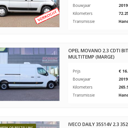
Bouwjaar
2019
Kilometers
72.2
Transmissie
Han
OPEL MOVANO 2.3 CDTI B
MULTITEMP (MARGE)
Prijs
€ 16
Bouwjaar
2019
Kilometers
265.
Transmissie
Han
IVECO DAILY 35S14V 2.3 
WERK OP BESTELLING