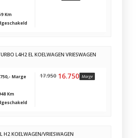
59 Km
dgeschakeld
ITURBO L4H2 EL KOELWAGEN VRIESWAGEN
16.750
17.950
.750,- Marge
Marge
948 Km
dgeschakeld
352L H2 KOELWAGEN/VRIESWAGEN