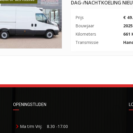
DAG-/NACHTKOELING NIE
Prijs
€ 49
Bouwjaar
2025
Kilometers
661
Transmissie
Han
OPENINGSTIJDEN
L
Ma t/m Vrij:
8.30 -17.00