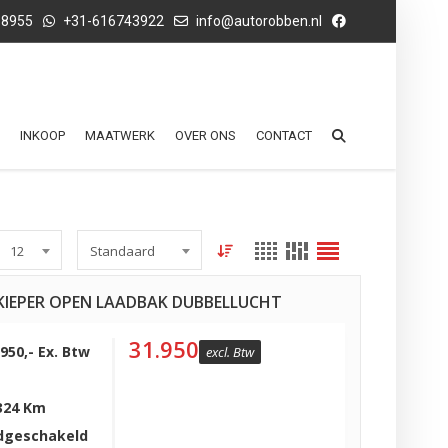
68955
+31-616743922
info@autorobben.nl
INKOOP
MAATWERK
OVER ONS
CONTACT
12
Standaard
5 KIEPER OPEN LAADBAK DUBBELLUCHT
31.950
.950,- Ex. Btw
excl. Btw
324 Km
dgeschakeld