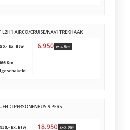
T L2H1 AIRCO/CRUISE/NAVI TREKHAAK
6.950
950,- Ex. Btw
excl. Btw
466 Km
dgeschakeld
LUEHDI PERSONENBUS 9 PERS.
18.950
.950,- Ex. Btw
excl. Btw