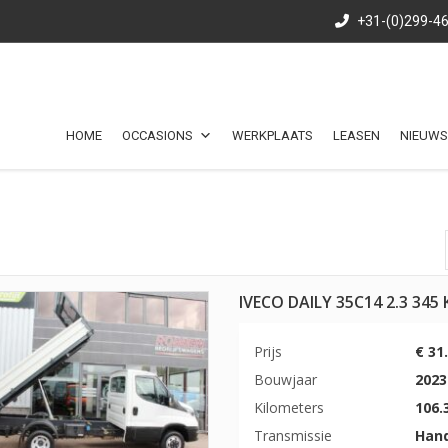
+31-(0)299-4
HOME
OCCASIONS
WERKPLAATS
LEASEN
NIEUWS
IVECO DAILY 35C14 2.3 34
Prijs
€ 31
Bouwjaar
2023
Kilometers
106.
Transmissie
Han