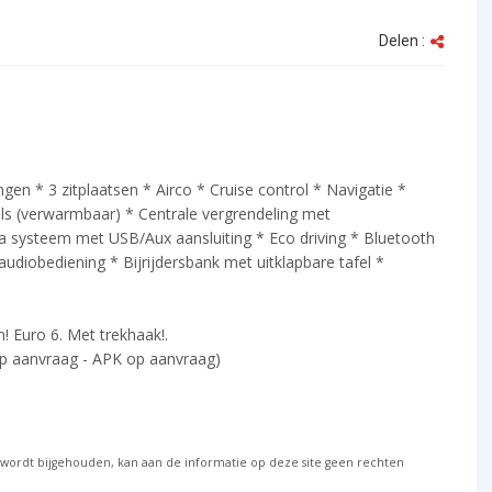
Delen :
ngen * 3 zitplaatsen * Airco * Cruise control * Navigatie *
ls (verwarmbaar) * Centrale vergrendeling met
a systeem met USB/Aux aansluiting * Eco driving * Bluetooth
udiobediening * Bijrijdersbank met uitklapbare tafel *
! Euro 6. Met trekhaak!.
op aanvraag - APK op aanvraag)
g wordt bijgehouden, kan aan de informatie op deze site geen rechten