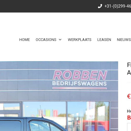
+31-(0)299-4
HOME
OCCASIONS
WERKPLAATS
LEASEN
NIEUWS
F
A
€
H
B