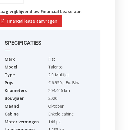
raag vrijblijvend uw Financial Lease aan
Financial lease aanvragen
SPECIFICATIES
Merk
Fiat
Model
Talento
Type
2.0 MultiJet
Prijs
€ 6.950,- Ex. Btw
Kilometers
204.466 km
Bouwjaar
2020
Maand
Oktober
Cabine
Enkele cabine
Motor vermogen
146 pk
Laadvermogen
1.285 kg