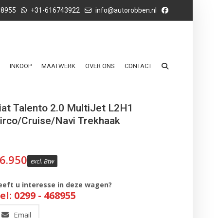
68955
+31-616743922
info@autorobben.nl
INKOOP
MAATWERK
OVER ONS
CONTACT
iat Talento 2.0 MultiJet L2H1
irco/Cruise/Navi Trekhaak
6.950
excl. Btw
eeft u interesse in deze wagen?
el: 0299 - 468955
Email