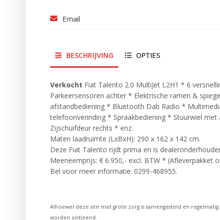
Email
BESCHRIJVING
OPTIES
Verkocht
Fiat Talento 2.0 MultiJet L2H1 * 6 versnelli
Parkeersensoren achter * Elektrische ramen & spiege
afstandbediening * Bluetooth Dab Radio * Multimedi
telefoonverinding * Spraakbediening * Stuurwiel met a
Zijschuifdeur rechts * enz.
Maten laadruimte (LxBxH): 290 x 162 x 142 cm.
Deze Fiat Talento rijdt prima en is dealeronderhouden
Meeneemprijs: € 6.950,- excl. BTW * (Afleverpakket 
Bel voor meer informatie: 0299-468955.
Alhoewel deze site met grote zorg is samengesteld en regelmati
worden ontleend.