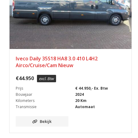
Iveco Daily 35S18 HA8 3.0 410 L4H2
Airco/Cruise/Cam Nieuw
€
44.950
excl. Btw
Prijs
€ 44.950,- Ex. Btw
Bouwjaar
2024
Kilometers
20 Km
Transmissie
Automaat
Bekijk