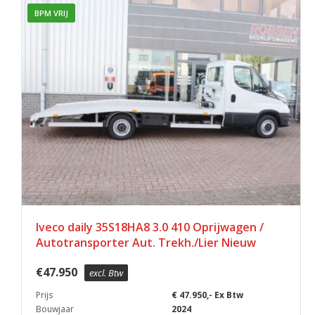
BPM VRIJ
Iveco daily 35S18HA8 3.0 410 Oprijwagen /
Autotransporter Aut. Trekh./Lier Nieuw
€
47.950
excl. Btw
Prijs
€ 47.950,- Ex Btw
Bouwjaar
2024