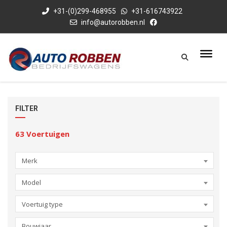
+31-(0)299-468955
+31-616743922
info@autorobben.nl
FILTER
63
Voertuigen
Merk
Model
Voertuig type
Bouwjaar