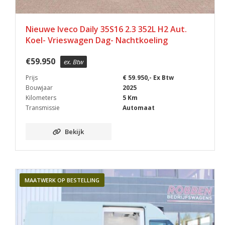
Nieuwe Iveco Daily 35S16 2.3 352L H2 Aut.
Koel- Vrieswagen Dag- Nachtkoeling
€
59.950
ex. Btw
Prijs
€ 59.950,- Ex Btw
Bouwjaar
2025
Kilometers
5 Km
Transmissie
Automaat
Bekijk
MAATWERK OP BESTELLING