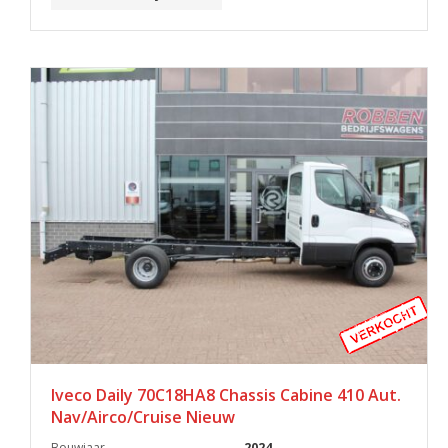
Iveco Daily 70C18HA8 Chassis Cabine 410 Aut.
Nav/Airco/Cruise Nieuw
Bouwjaar
2024