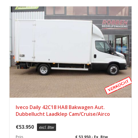
Iveco Daily 42C18 HA8 Bakwagen Aut.
Dubbellucht Laadklep Cam/Cruise/Airco
€
53.950
excl. Btw
Prijs
€ 53.950,- Ex. Btw