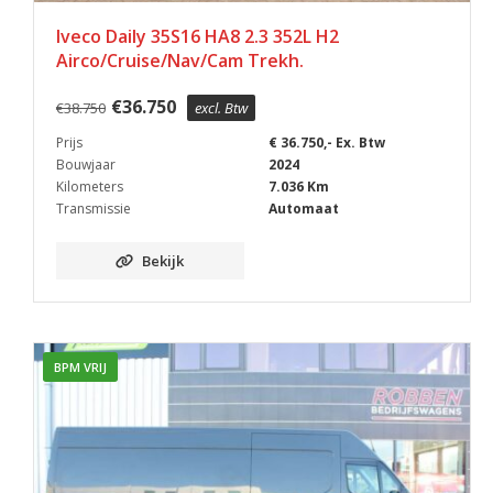
Iveco Daily 35S16 HA8 2.3 352L H2
Airco/Cruise/Nav/Cam Trekh.
€
36.750
€
38.750
excl. Btw
Prijs
€ 36.750,- Ex. Btw
Bouwjaar
2024
Kilometers
7.036 Km
Transmissie
Automaat
Bekijk
BPM VRIJ