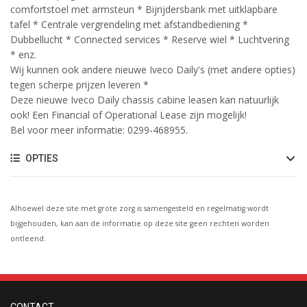
comfortstoel met armsteun * Bijrijdersbank met uitklapbare
tafel * Centrale vergrendeling met afstandbediening *
Dubbellucht * Connected services * Reserve wiel * Luchtvering
* enz.
Wij kunnen ook andere nieuwe Iveco Daily's (met andere opties)
tegen scherpe prijzen leveren *
Deze nieuwe Iveco Daily chassis cabine leasen kan natuurlijk
ook! Een Financial of Operational Lease zijn mogelijk!
Bel voor meer informatie: 0299-468955.
OPTIES
Alhoewel deze site met grote zorg is samengesteld en regelmatig wordt
bijgehouden, kan aan de informatie op deze site geen rechten worden
ontleend.