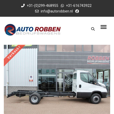
+31-(0)299-468955
+31-616743922
info@autorobben.nl
Verkocht