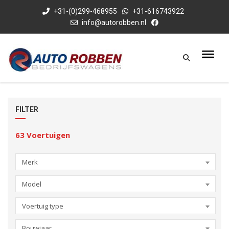
+31-(0)299-468955
+31-616743922
info@autorobben.nl
FILTER
63
Voertuigen
Merk
Model
Voertuig type
Bouwjaar