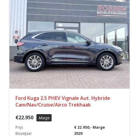
Ford Kuga 2.5 PHEV Vignale Aut. Hybride
Cam/Nav/Cruise/Airco Trekhaak
€
22.950
Marge
Prijs
€ 22.950,- Marge
Bouwjaar
2020