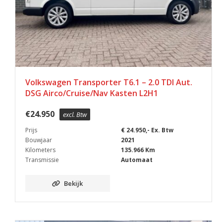
Volkswagen Transporter T6.1 – 2.0 TDI Aut.
DSG Airco/Cruise/Nav Kasten L2H1
€
24.950
excl. Btw
Prijs
€ 24.950,- Ex. Btw
Bouwjaar
2021
Kilometers
135.966 Km
Transmissie
Automaat
Bekijk