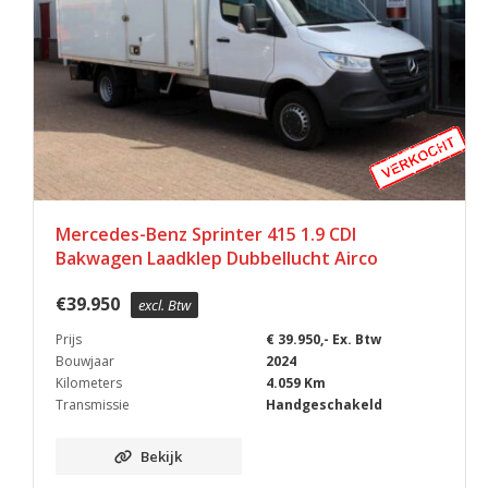
Mercedes-Benz Sprinter 415 1.9 CDI
Bakwagen Laadklep Dubbellucht Airco
€
39.950
excl. Btw
Prijs
€ 39.950,- Ex. Btw
Bouwjaar
2024
Kilometers
4.059 Km
Transmissie
Handgeschakeld
Bekijk