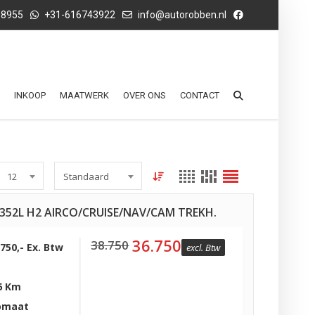
68955
+31-616743922
info@autorobben.nl
INKOOP
MAATWERK
OVER ONS
CONTACT
12
Standaard
3 352L H2 AIRCO/CRUISE/NAV/CAM TREKH.
36.750
38.750
.750,- Ex. Btw
excl. Btw
6 Km
omaat