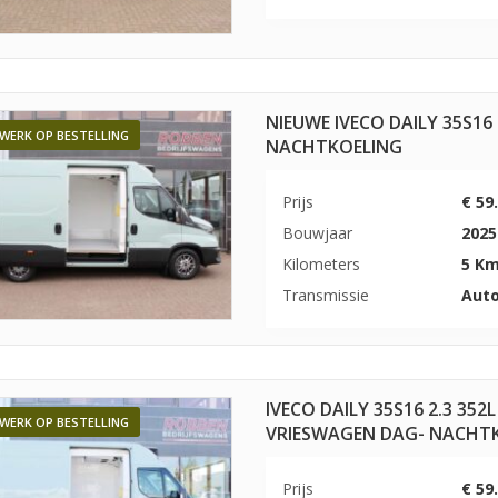
NIEUWE IVECO DAILY 35S16
WERK OP BESTELLING
NACHTKOELING
Prijs
€ 59
Bouwjaar
2025
Kilometers
5 K
Transmissie
Aut
IVECO DAILY 35S16 2.3 35
WERK OP BESTELLING
VRIESWAGEN DAG- NACHT
Prijs
€ 59