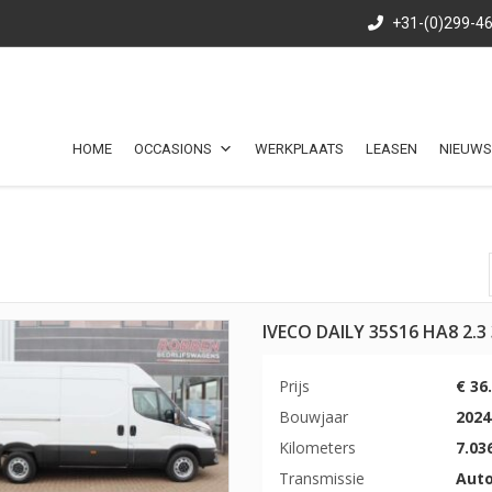
+31-(0)299-4
HOME
OCCASIONS
WERKPLAATS
LEASEN
NIEUWS
IVECO DAILY 35S16 HA8 2.
Prijs
€ 36
Bouwjaar
2024
Kilometers
7.03
Transmissie
Aut