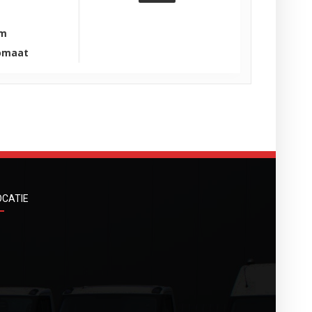
Km
omaat
OCATIE