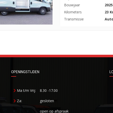
Bouwjaar
2025
Kilometers
23 
Transmissie
Aut
OPENINGSTIJDEN
L
Ma t/m Vrij:
8.30 -17.00
Za:
gesloten
open op afspraak