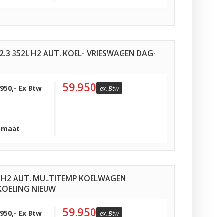
 2.3 352L H2 AUT. KOEL- VRIESWAGEN DAG-
59.950
.950,- Ex Btw
ex. Btw
m
omaat
2L H2 AUT. MULTITEMP KOELWAGEN
KOELING NIEUW
59.950
.950,- Ex Btw
ex. Btw