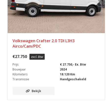
Volkswagen Crafter 2.0 TDI L3H3
Airco/Cam/PDC
€
27.750
excl. Btw
Prijs
€ 27.750,- Ex. Btw
Bouwjaar
2024
Kilometers
18.120 Km
Transmissie
Handgeschakeld
Bekijk