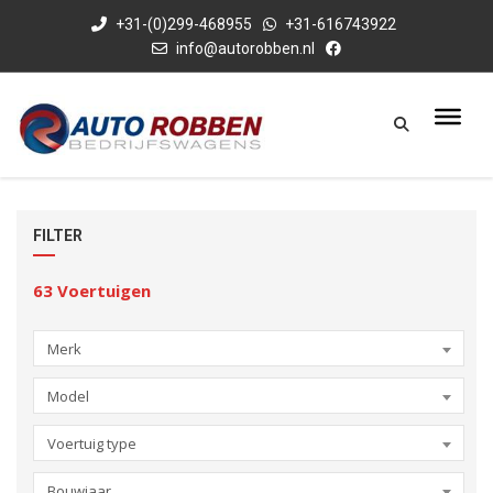
+31-(0)299-468955
+31-616743922
info@autorobben.nl
FILTER
63
Voertuigen
Merk
Model
Voertuig type
Bouwjaar