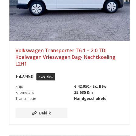
Volkswagen Transporter T6.1 – 2.0 TDI
Koelwagen Vrieswagen Dag- Nachtkoeling
L2H1
€
42.950
excl. Btw
Prijs
€ 42.950,- Ex. Btw
Kilometers
35.635 Km
Transmissie
Handgeschakeld
Bekijk