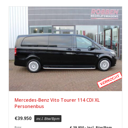
Mercedes-Benz Vito Tourer 114 CDI XL
Personenbus
€
39.950
inc.l. Btw/Bpm
Prijs
€ 39.950,- Incl. Btw/Bpm