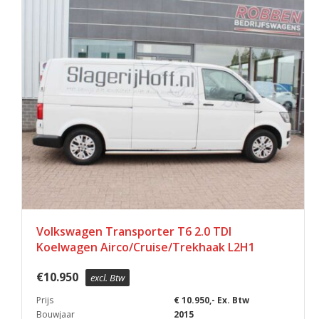
Volkswagen Transporter T6 2.0 TDI
Koelwagen Airco/Cruise/Trekhaak L2H1
€
10.950
excl. Btw
Prijs
€ 10.950,- Ex. Btw
Bouwjaar
2015