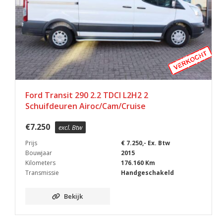
Ford Transit 290 2.2 TDCI L2H2 2
Schuifdeuren Airoc/Cam/Cruise
€
7.250
excl. Btw
Prijs
€ 7.250,- Ex. Btw
Bouwjaar
2015
Kilometers
176.160 Km
Transmissie
Handgeschakeld
Bekijk