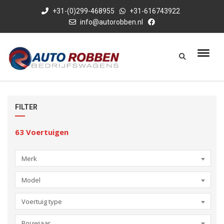
+31-(0)299-468955
+31-616743922
info@autorobben.nl
FILTER
63
Voertuigen
Merk
Model
Voertuig type
Bouwjaar