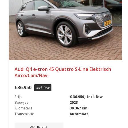
Audi Q4 e-tron 45 Quattro S-Line Elektrisch
Airco/Cam/Navi
€
36.950
incl. Btw
Prijs
€ 36.950,- Incl. Btw
Bouwjaar
2023
Kilometers
30.367 Km
Transmissie
Automaat
Bekijk