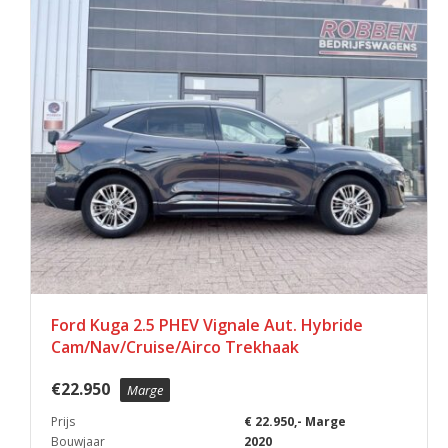
Ford Kuga 2.5 PHEV Vignale Aut. Hybride
Cam/Nav/Cruise/Airco Trekhaak
€
22.950
Marge
Prijs
€ 22.950,- Marge
Bouwjaar
2020