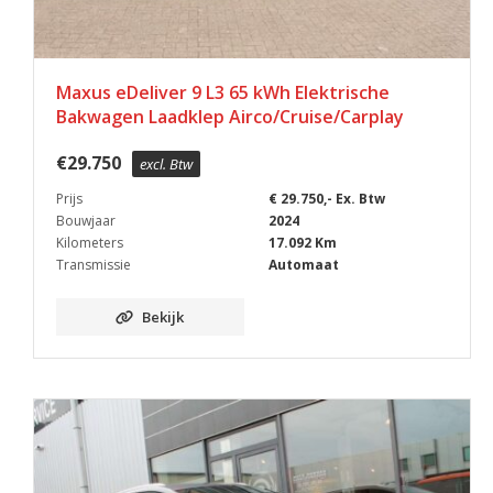
Maxus eDeliver 9 L3 65 kWh Elektrische
Bakwagen Laadklep Airco/Cruise/Carplay
€
29.750
excl. Btw
Prijs
€ 29.750,- Ex. Btw
Bouwjaar
2024
Kilometers
17.092 Km
Transmissie
Automaat
Bekijk