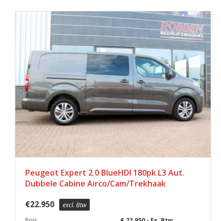
Peugeot Expert 2.0 BlueHDI 180pk L3 Aut.
Dubbele Cabine Airco/Cam/Trekhaak
€
22.950
excl. Btw
Prijs
€ 22.950,- Ex. Btw