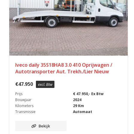
Iveco daily 35S18HA8 3.0 410 Oprijwagen /
Autotransporter Aut. Trekh./Lier Nieuw
€
47.950
excl. Btw
Prijs
€ 47.950,- Ex Btw
Bouwjaar
2024
Kilometers
29 Km
Transmissie
Automaat
Bekijk