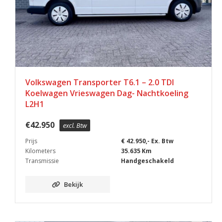
Volkswagen Transporter T6.1 – 2.0 TDI
Koelwagen Vrieswagen Dag- Nachtkoeling
L2H1
€
42.950
excl. Btw
Prijs
€ 42.950,- Ex. Btw
Kilometers
35.635 Km
Transmissie
Handgeschakeld
Bekijk