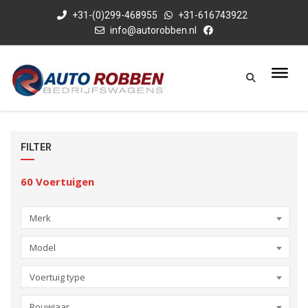
+31-(0)299-468955
+31-616743922
info@autorobben.nl
FILTER
60
Voertuigen
Merk
Model
Voertuig type
Bouwjaar