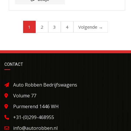
1
2
3
4
Volgende →
CONTACT
Auto Robben Bedrijfswagens
Volume 77
Purmerend 1446 WH
+31-(0)299-468955
info@autorobben.nl