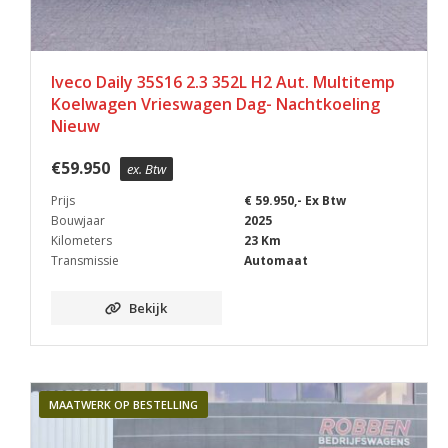
Iveco Daily 35S16 2.3 352L H2 Aut. Multitemp
Koelwagen Vrieswagen Dag- Nachtkoeling
Nieuw
€
59.950
ex. Btw
Prijs
€ 59.950,- Ex Btw
Bouwjaar
2025
Kilometers
23 Km
Transmissie
Automaat
Bekijk
MAATWERK OP BESTELLING