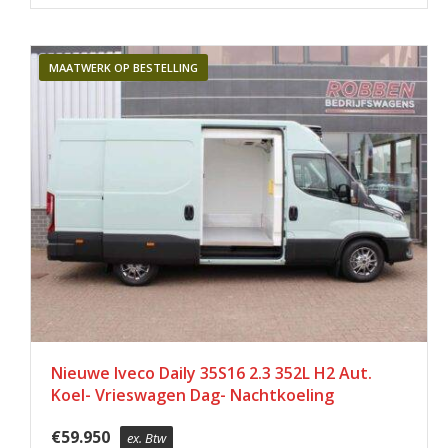
MAATWERK OP BESTELLING
Nieuwe Iveco Daily 35S16 2.3 352L H2 Aut.
Koel- Vrieswagen Dag- Nachtkoeling
€
59.950
ex. Btw