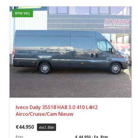
BPM VRIJ
Iveco Daily 35S18 HA8 3.0 410 L4H2
Airco/Cruise/Cam Nieuw
€
44.950
excl. Btw
Prijs
€ 44.950,- Ex. Btw