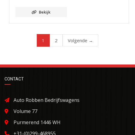
Bekijk
1
2
Volgende →
CONTACT
Auto Robben Bedrijfswagens
Volume 77
Purmerend 1446 WH
+31-(0)299-468955