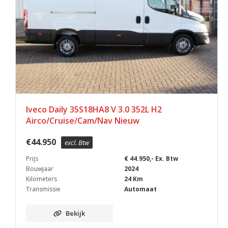
Iveco Daily 35S18HA8 V 3.0 352L H2
Airco/Cruise/Cam/Nav Nieuw
€
44.950
excl. Btw
Prijs
€ 44.950,- Ex. Btw
Bouwjaar
2024
Kilometers
24 Km
Transmissie
Automaat
Bekijk