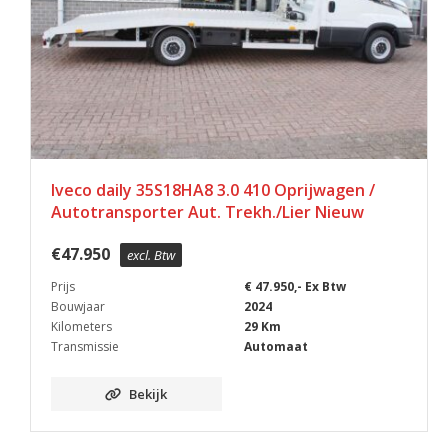
Iveco daily 35S18HA8 3.0 410 Oprijwagen /
Autotransporter Aut. Trekh./Lier Nieuw
€
47.950
excl. Btw
Prijs
€ 47.950,- Ex Btw
Bouwjaar
2024
Kilometers
29 Km
Transmissie
Automaat
Bekijk