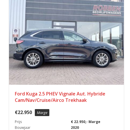
Ford Kuga 2.5 PHEV Vignale Aut. Hybride
Cam/Nav/Cruise/Airco Trekhaak
€
22.950
Marge
Prijs
€ 22.950,- Marge
Bouwjaar
2020