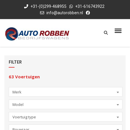
+31-(0)299-468955
+31-616743922
info@autorobben.nl
FILTER
63
Voertuigen
Merk
Model
Voertuig type
Bouwjaar