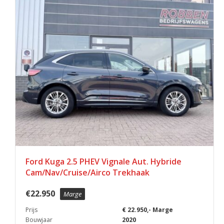
Ford Kuga 2.5 PHEV Vignale Aut. Hybride
Cam/Nav/Cruise/Airco Trekhaak
€
22.950
Marge
Prijs
€ 22.950,- Marge
Bouwjaar
2020