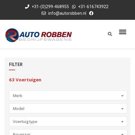
+31-(0)299-468955
+31-616743922
info@autorobben.nl
FILTER
63
Voertuigen
Merk
Model
Voertuig type
Bouwjaar