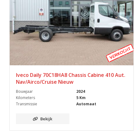
Iveco Daily 70C18HA8 Chassis Cabine 410 Aut.
Nav/Airco/Cruise Nieuw
Bouwjaar
2024
Kilometers
5 Km
Transmissie
Automaat
Bekijk