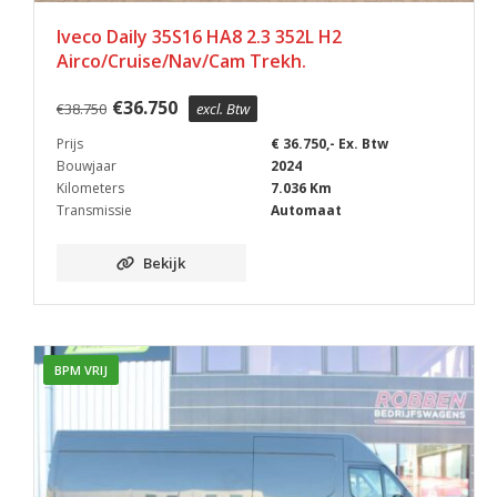
Iveco Daily 35S16 HA8 2.3 352L H2
Airco/Cruise/Nav/Cam Trekh.
€
36.750
€
38.750
excl. Btw
Prijs
€ 36.750,- Ex. Btw
Bouwjaar
2024
Kilometers
7.036 Km
Transmissie
Automaat
Bekijk
BPM VRIJ