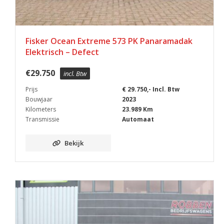
Fisker Ocean Extreme 573 PK Panaramadak
Elektrisch – Defect
€
29.750
incl. Btw
Prijs
€ 29.750,- Incl. Btw
Bouwjaar
2023
Kilometers
23.989 Km
Transmissie
Automaat
Bekijk