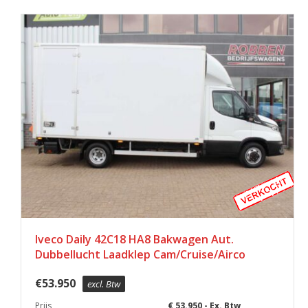
Iveco Daily 42C18 HA8 Bakwagen Aut.
Dubbellucht Laadklep Cam/Cruise/Airco
€
53.950
excl. Btw
Prijs
€ 53.950,- Ex. Btw