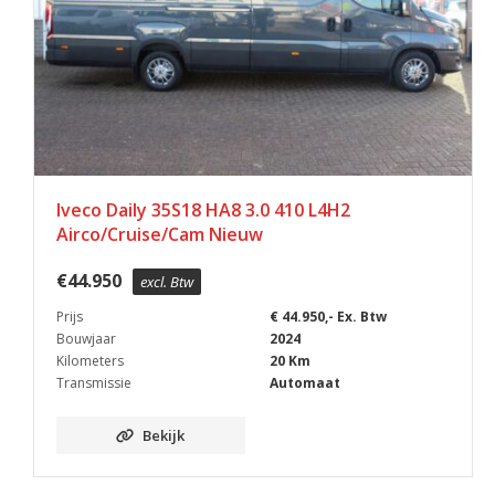
Iveco Daily 35S18 HA8 3.0 410 L4H2
Airco/Cruise/Cam Nieuw
€
44.950
excl. Btw
Prijs
€ 44.950,- Ex. Btw
Bouwjaar
2024
Kilometers
20 Km
Transmissie
Automaat
Bekijk