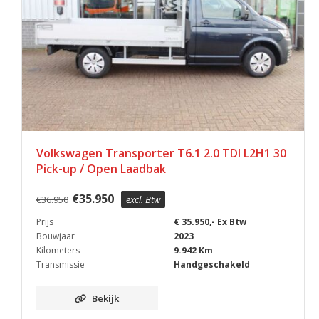
Volkswagen Transporter T6.1 2.0 TDI L2H1 30
Pick-up / Open Laadbak
€
35.950
€
36.950
excl. Btw
Prijs
€ 35.950,- Ex Btw
Bouwjaar
2023
Kilometers
9.942 Km
Transmissie
Handgeschakeld
Bekijk