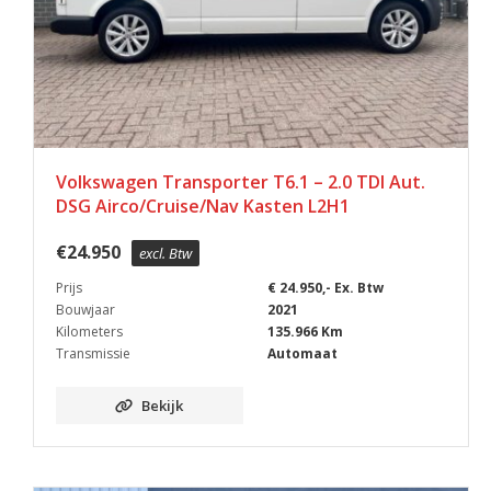
Volkswagen Transporter T6.1 – 2.0 TDI Aut.
DSG Airco/Cruise/Nav Kasten L2H1
€
24.950
excl. Btw
Prijs
€ 24.950,- Ex. Btw
Bouwjaar
2021
Kilometers
135.966 Km
Transmissie
Automaat
Bekijk