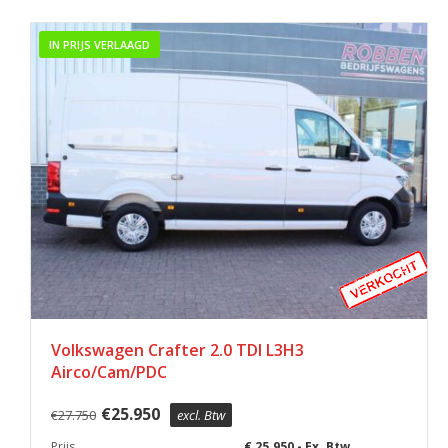
IN PRIJS VERLAAGD
Volkswagen Crafter 2.0 TDI L3H3
Airco/Cam/PDC
€
25.950
€
27.750
excl. Btw
Prijs
€ 25.950,- Ex. Btw