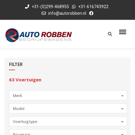
+31-(0)299-468955
+31-616743922
info@autorobben.nl
FILTER
63
Voertuigen
Merk
Model
Voertuig type
Bouwjaar