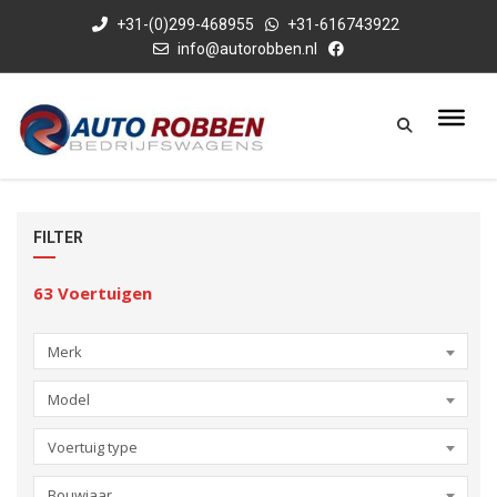
+31-(0)299-468955
+31-616743922
info@autorobben.nl
FILTER
63
Voertuigen
Merk
Model
Voertuig type
Bouwjaar