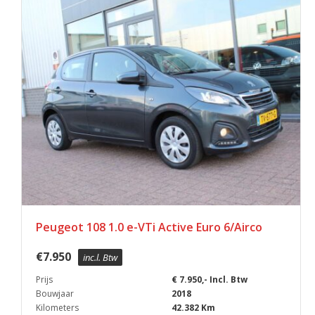
Peugeot 108 1.0 e-VTi Active Euro 6/Airco
€
7.950
inc.l. Btw
Prijs
€ 7.950,- Incl. Btw
Bouwjaar
2018
Kilometers
42.382 Km