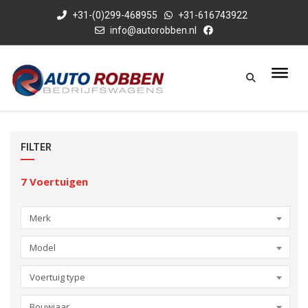
+31-(0)299-468955
+31-616743922
info@autorobben.nl
FILTER
7
Voertuigen
Merk
Model
Voertuig type
Bouwjaar