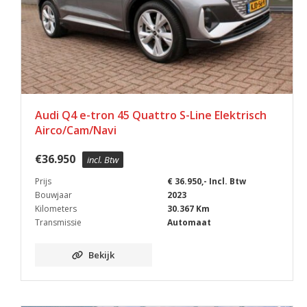
Audi Q4 e-tron 45 Quattro S-Line Elektrisch
Airco/Cam/Navi
€
36.950
incl. Btw
Prijs
€ 36.950,- Incl. Btw
Bouwjaar
2023
Kilometers
30.367 Km
Transmissie
Automaat
Bekijk