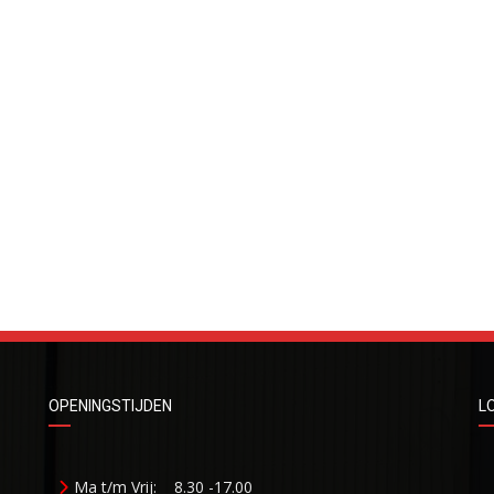
OPENINGSTIJDEN
L
Ma t/m Vrij:
8.30 -17.00