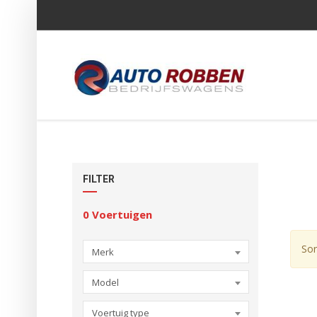
FILTER
0
Voertuigen
Sor
Merk
Model
Voertuig type