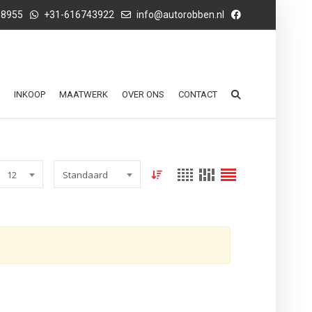
68955
+31-616743922
info@autorobben.nl
INKOOP
MAATWERK
OVER ONS
CONTACT
12
Standaard