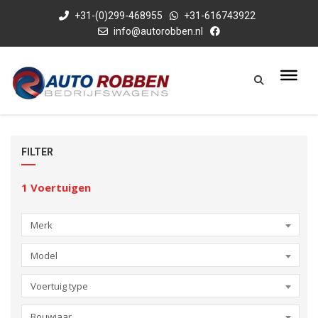
+31-(0)299-468955
+31-616743922
info@autorobben.nl
FILTER
1
Voertuigen
Merk
Model
Voertuig type
Bouwjaar