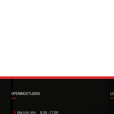
OPENINGSTIJDEN
L
Ma t/m Vrij:
8.30 -17.00