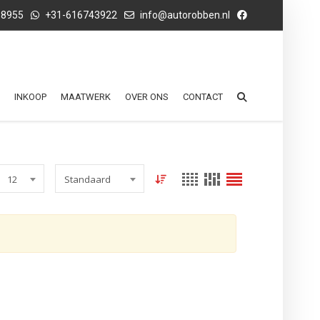
68955
+31-616743922
info@autorobben.nl
INKOOP
MAATWERK
OVER ONS
CONTACT
12
Standaard