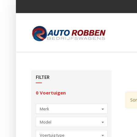
FILTER
0
Voertuigen
Sor
Merk
Model
Voertuig type