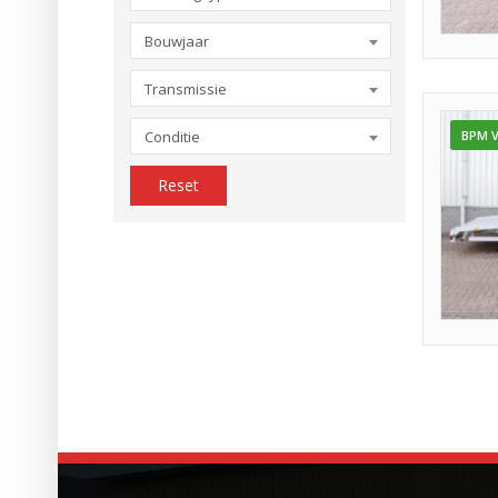
Bouwjaar
Transmissie
Conditie
BPM V
Reset