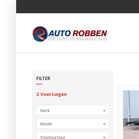
FILTER
2
Voertuigen
Merk
Model
Voertuig type