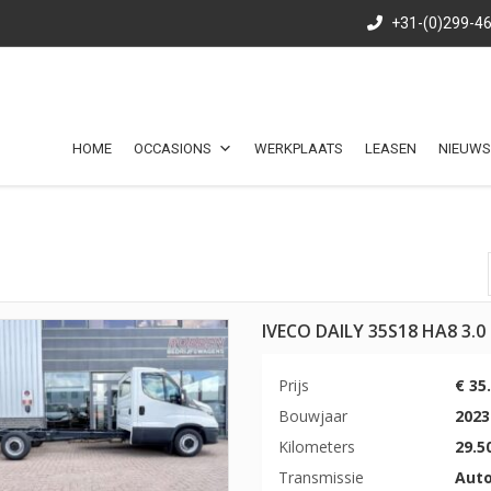
+31-(0)299-4
HOME
OCCASIONS
WERKPLAATS
LEASEN
NIEUWS
IVECO DAILY 35S18 HA8 3.
Prijs
€ 35
Bouwjaar
2023
Kilometers
29.5
Transmissie
Aut