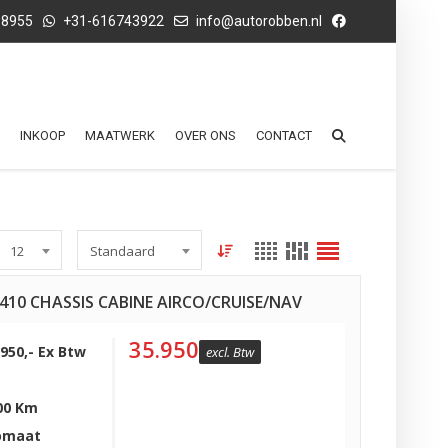
68955
+31-616743922
info@autorobben.nl
INKOOP
MAATWERK
OVER ONS
CONTACT
12
Standaard
0 410 CHASSIS CABINE AIRCO/CRUISE/NAV
35.950
.950,- Ex Btw
excl. Btw
00 Km
omaat