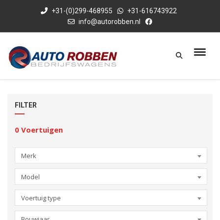
+31-(0)299-468955
+31-616743922
info@autorobben.nl
FILTER
0
Voertuigen
Merk
Model
Voertuig type
Bouwjaar