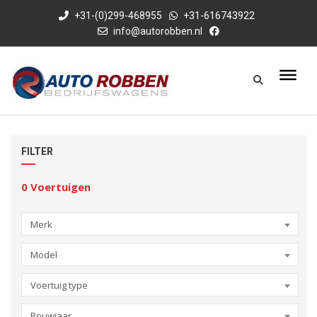
+31-(0)299-468955
+31-616743922
info@autorobben.nl
FILTER
0
Voertuigen
Merk
Model
Voertuig type
Bouwjaar