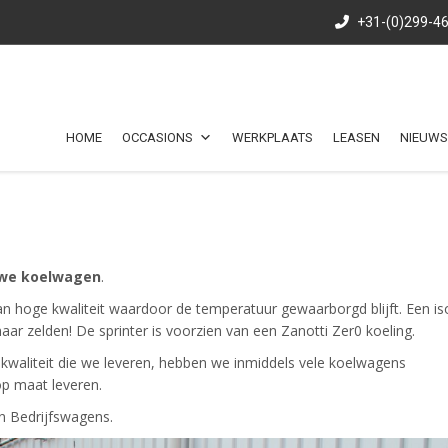
+31-(0)299-4
HOME
OCCASIONS
WERKPLAATS
LEASEN
NIEUWS
we koelwagen
.
van hoge kwaliteit waardoor de temperatuur gewaarborgd blijft. Een iso
ar zelden! De sprinter is voorzien van een Zanotti Zer0 koeling.
kwaliteit die we leveren, hebben we inmiddels vele koelwagens
op maat leveren.
n Bedrijfswagens.