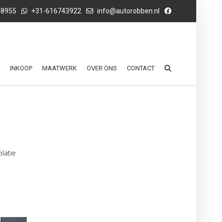
68955
+31-616743922
info@autorobben.nl
INKOOP
MAATWERK
OVER ONS
CONTACT
latie