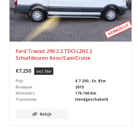
Ford Transit 290 2.2 TDCI L2H2 2
Schuifdeuren Airoc/Cam/Cruise
€
7.250
excl. Btw
Prijs
€ 7.250,- Ex. Btw
Bouwjaar
2015
Kilometers
176.160 Km
Transmissie
Handgeschakeld
Bekijk