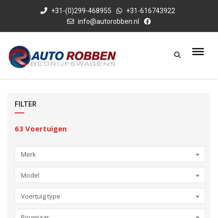
+31-(0)299-468955
+31-616743922
info@autorobben.nl
FILTER
63
Voertuigen
Merk
Model
Voertuig type
Bouwjaar