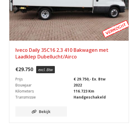
Iveco Daily 35C16 2.3 410 Bakwagen met
Laadklep Dubellucht/Airco
€
29.750
excl. Btw
Prijs
€ 29.750,- Ex. Btw
Bouwjaar
2022
Kilometers
116.723 Km
Transmissie
Handgeschakeld
Bekijk