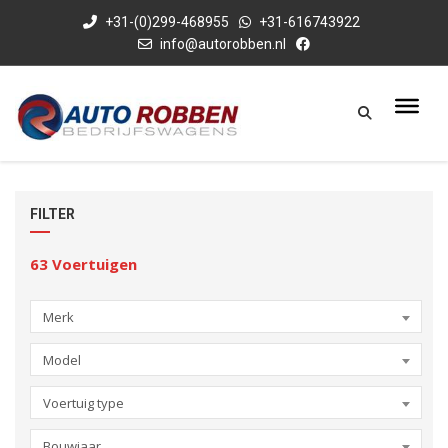
+31-(0)299-468955
+31-616743922
info@autorobben.nl
FILTER
63
Voertuigen
Merk
Model
Voertuig type
Bouwjaar