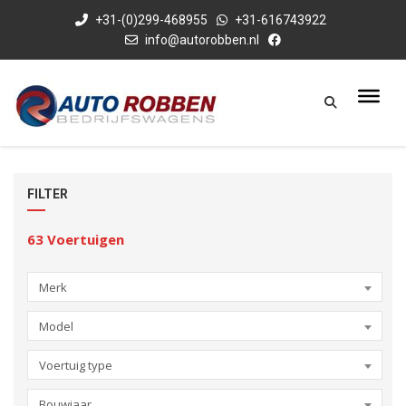
+31-(0)299-468955
+31-616743922
info@autorobben.nl
FILTER
63
Voertuigen
Merk
Model
Voertuig type
Bouwjaar