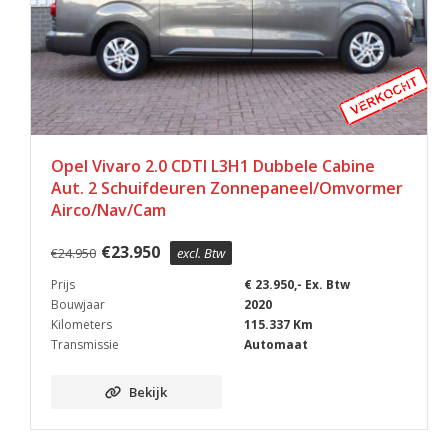
Opel Vivaro 2.0 CDTI L3H1 Dubbele Cabine
Aut. 2 Schuifdeuren Zonnepaneel/Omvormer
Airco/Nav/Cam
€
23.950
€
24.950
excl. Btw
Prijs
€ 23.950,- Ex. Btw
Bouwjaar
2020
Kilometers
115.337 Km
Transmissie
Automaat
Bekijk