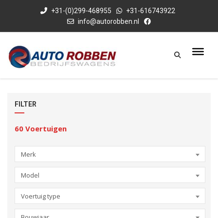
+31-(0)299-468955
+31-616743922
info@autorobben.nl
FILTER
60
Voertuigen
Merk
Model
Voertuig type
Bouwjaar