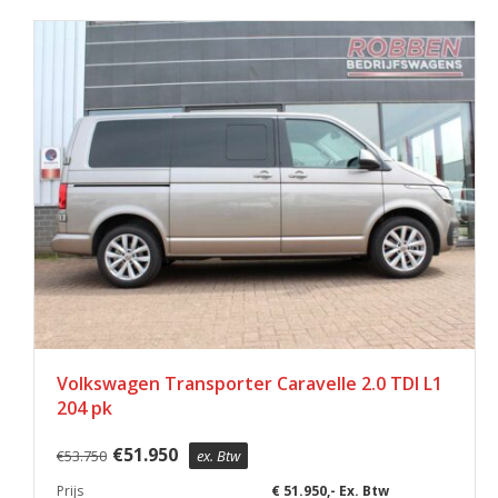
Volkswagen Transporter Caravelle 2.0 TDI L1
204 pk
€
51.950
€
53.750
ex. Btw
Prijs
€ 51.950,- Ex. Btw