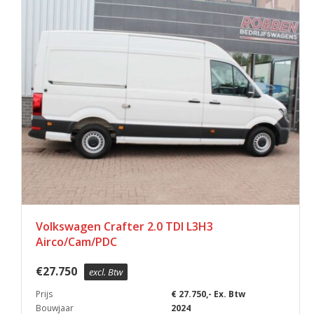
Volkswagen Crafter 2.0 TDI L3H3
Airco/Cam/PDC
€
27.750
excl. Btw
Prijs
€ 27.750,- Ex. Btw
Bouwjaar
2024