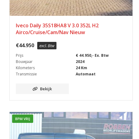
Iveco Daily 35S18HA8 V 3.0 352L H2
Airco/Cruise/Cam/Nav Nieuw
€
44.950
excl. Btw
Prijs
€ 44.950,- Ex. Btw
Bouwjaar
2024
Kilometers
24 Km
Transmissie
Automaat
Bekijk
BPM VRIJ