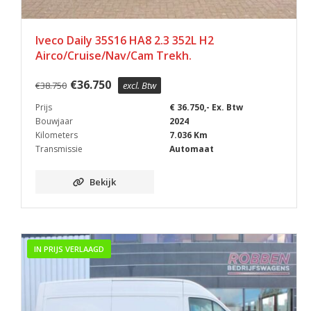
Iveco Daily 35S16 HA8 2.3 352L H2
Airco/Cruise/Nav/Cam Trekh.
€
36.750
€
38.750
excl. Btw
Prijs
€ 36.750,- Ex. Btw
Bouwjaar
2024
Kilometers
7.036 Km
Transmissie
Automaat
Bekijk
IN PRIJS VERLAAGD