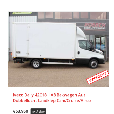
Iveco Daily 42C18 HA8 Bakwagen Aut.
Dubbellucht Laadklep Cam/Cruise/Airco
€
53.950
excl. Btw