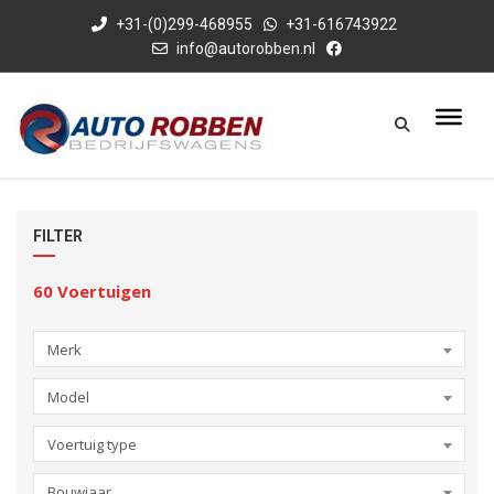
+31-(0)299-468955
+31-616743922
info@autorobben.nl
FILTER
60
Voertuigen
Merk
Model
Voertuig type
Bouwjaar