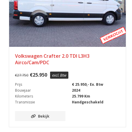
Volkswagen Crafter 2.0 TDI L3H3
Airco/Cam/PDC
€
25.950
€
27.750
excl. Btw
Prijs
€ 25.950,- Ex. Btw
Bouwjaar
2024
Kilometers
25.799 Km
Transmissie
Handgeschakeld
Bekijk