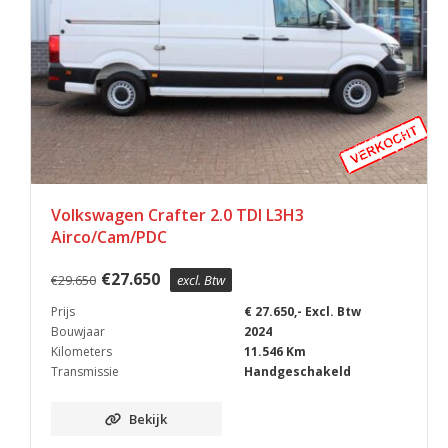
Volkswagen Crafter 2.0 TDI L3H3
Airco/Cam/PDC
€
27.650
€
29.650
excl. Btw
Prijs
€ 27.650,- Excl. Btw
Bouwjaar
2024
Kilometers
11.546 Km
Transmissie
Handgeschakeld
Bekijk