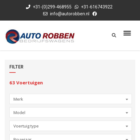
+31-(0)299-468955
+31-616743922
info@autorobben.nl
FILTER
63
Voertuigen
Merk
Model
Voertuig type
Bouwjaar