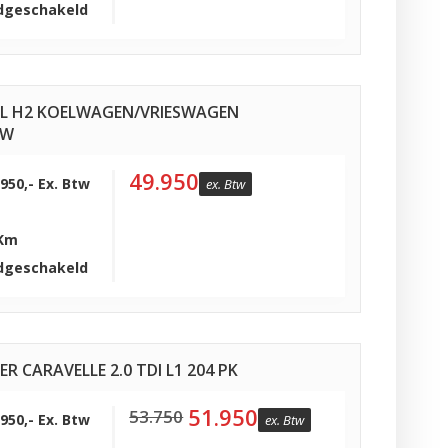
dgeschakeld
352L H2 KOELWAGEN/VRIESWAGEN
UW
49.950
.950,- Ex. Btw
ex. Btw
 Km
dgeschakeld
CARAVELLE 2.0 TDI L1 204 PK
51.950
53.750
.950,- Ex. Btw
ex. Btw