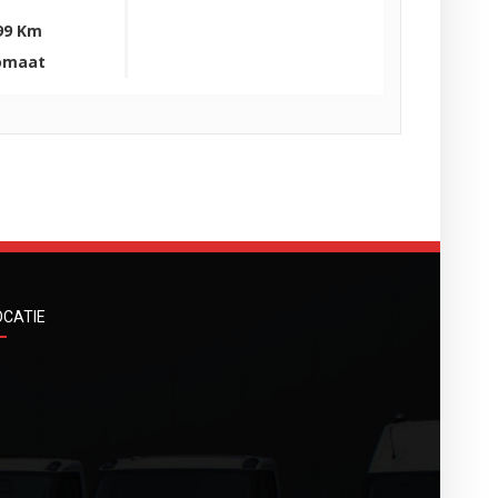
99 Km
omaat
OCATIE