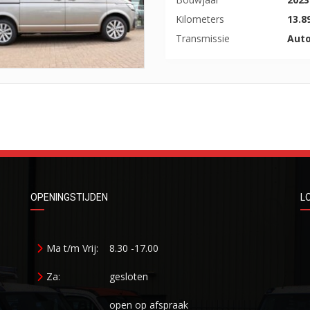
Kilometers
13.8
Transmissie
Aut
OPENINGSTIJDEN
L
Ma t/m Vrij:
8.30 -17.00
Za:
gesloten
open op afspraak