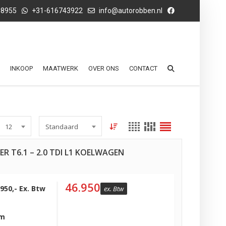
68955
+31-616743922
info@autorobben.nl
INKOOP
MAATWERK
OVER ONS
CONTACT
12
Standaard
 T6.1 – 2.0 TDI L1 KOELWAGEN
46.950
.950,- Ex. Btw
ex. Btw
Km