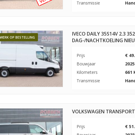
Transmissie
Han
IVECO DAILY 35S14V 2.3 
WERK OP BESTELLING
DAG-/NACHTKOELING NIE
Prijs
€ 49
Bouwjaar
2025
Kilometers
661
Transmissie
Han
VOLKSWAGEN TRANSPORTER 
Prijs
€ 51
Bouwjaar
2023