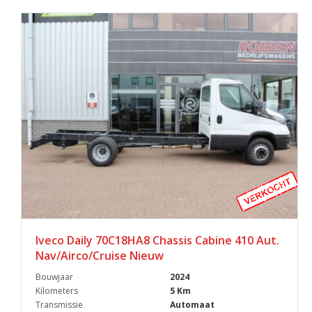
Iveco Daily 70C18HA8 Chassis Cabine 410 Aut.
Nav/Airco/Cruise Nieuw
Bouwjaar
2024
Kilometers
5 Km
Transmissie
Automaat