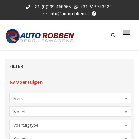
+31-(0)299-468955
+31-616743922
info@autorobben.nl
FILTER
63
Voertuigen
Merk
Model
Voertuig type
Bouwjaar