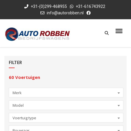
+31-(0)299-468955
+31-616743922
info@autorobben.nl
FILTER
60
Voertuigen
Merk
Model
Voertuig type
Bouwjaar