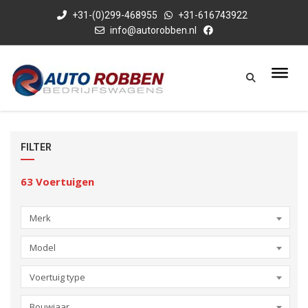
+31-(0)299-468955
+31-616743922
info@autorobben.nl
FILTER
63
Voertuigen
Merk
Model
Voertuig type
Bouwjaar