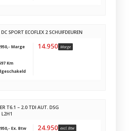
1 DC SPORT ECOFLEX 2 SCHUIFDEUREN
14.950
.950,- Marge
Marge
697 Km
dgeschakeld
T6.1 – 2.0 TDI AUT. DSG
 L2H1
24.950
.950,- Ex. Btw
excl. Btw