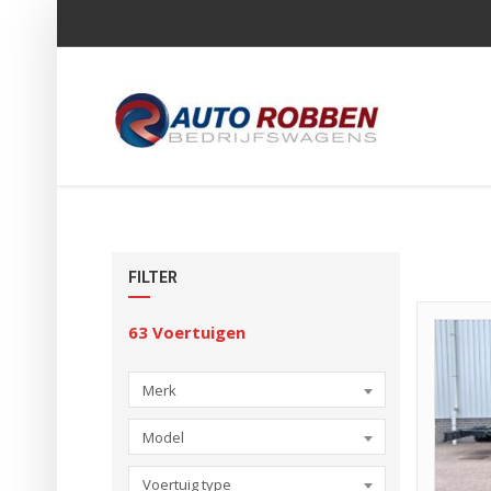
FILTER
63
Voertuigen
Merk
Model
Voertuig type