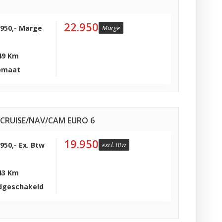
22.950
.950,- Marge
Marge
49 Km
omaat
O/CRUISE/NAV/CAM EURO 6
19.950
.950,- Ex. Btw
excl. Btw
43 Km
dgeschakeld