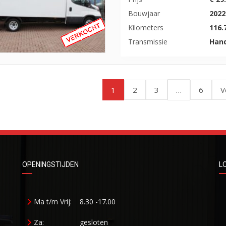
Bouwjaar
2022
Kilometers
116.
Transmissie
Han
1
…
2
3
6
V
OPENINGSTIJDEN
L
Ma t/m Vrij:
8.30 -17.00
Za:
gesloten