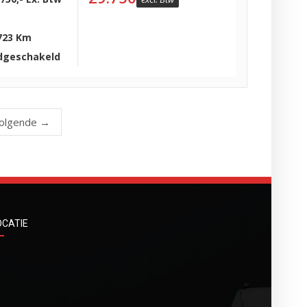
723 Km
dgeschakeld
olgende →
OCATIE