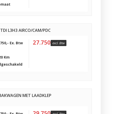
omaat
TDI L3H3 AIRCO/CAM/PDC
27.750
.750,- Ex. Btw
excl. Btw
20 Km
dgeschakeld
10 BAKWAGEN MET LAADKLEP
29.750
.750,- Ex. Btw
excl. Btw