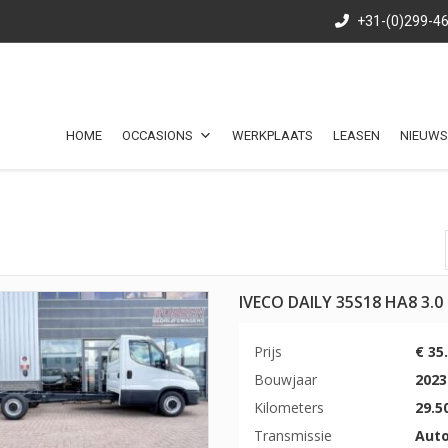
+31-(0)299-4
HOME
OCCASIONS
WERKPLAATS
LEASEN
NIEUWS
IVECO DAILY 35S18 HA8 3.
Prijs
€ 35
Bouwjaar
2023
Kilometers
29.5
Transmissie
Aut