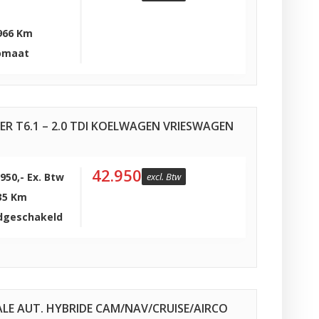
966 Km
omaat
 T6.1 – 2.0 TDI KOELWAGEN VRIESWAGEN
1
42.950
.950,- Ex. Btw
excl. Btw
35 Km
dgeschakeld
ALE AUT. HYBRIDE CAM/NAV/CRUISE/AIRCO