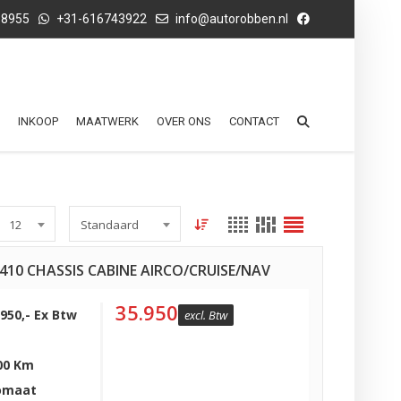
68955
+31-616743922
info@autorobben.nl
INKOOP
MAATWERK
OVER ONS
CONTACT
12
Standaard
0 410 CHASSIS CABINE AIRCO/CRUISE/NAV
35.950
.950,- Ex Btw
excl. Btw
00 Km
omaat