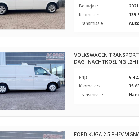
Bouwjaar
2021
Kilometers
135.
Transmissie
Aut
VOLKSWAGEN TRANSPORTER
DAG- NACHTKOELING L2H
Prijs
€ 42
Kilometers
35.6
Transmissie
Han
FORD KUGA 2.5 PHEV VIGN