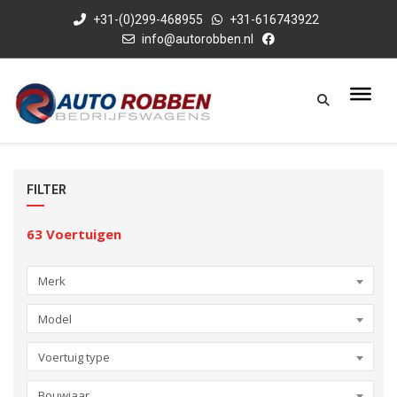
+31-(0)299-468955
+31-616743922
info@autorobben.nl
FILTER
63
Voertuigen
Merk
Model
Voertuig type
Bouwjaar