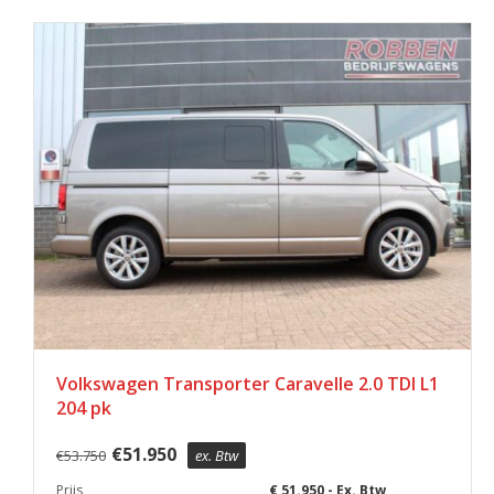
Volkswagen Transporter Caravelle 2.0 TDI L1
204 pk
€
51.950
€
53.750
ex. Btw
Prijs
€ 51.950,- Ex. Btw