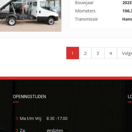
Bouwjaar
2023
Kilometers
106.
Transmissie
Han
1
2
3
4
Volg
OPENINGSTIJDEN
L
Ma t/m Vrij:
8.30 -17.00
Za:
gesloten