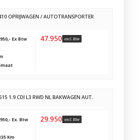
0 410 OPRIJWAGEN / AUTOTRANSPORTER
47.950
.950,- Ex Btw
excl. Btw
Km
omaat
515 1.9 CDI L3 RWD NL BAKWAGEN AUT.
29.950
.950,- Ex. Btw
excl. Btw
335 Km