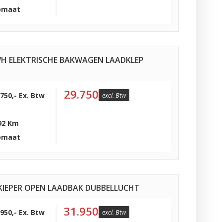
omaat
KWH ELEKTRISCHE BAKWAGEN LAADKLEP
29.750
.750,- Ex. Btw
excl. Btw
92 Km
omaat
5 KIEPER OPEN LAADBAK DUBBELLUCHT
31.950
.950,- Ex. Btw
excl. Btw