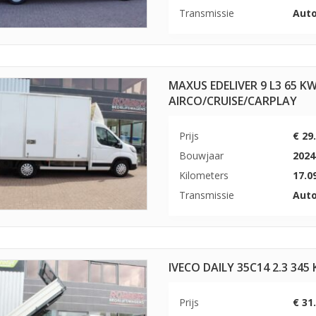
Transmissie
Aut
MAXUS EDELIVER 9 L3 65 
AIRCO/CRUISE/CARPLAY
Prijs
€ 29
Bouwjaar
2024
Kilometers
17.0
Transmissie
Aut
IVECO DAILY 35C14 2.3 34
Prijs
€ 31