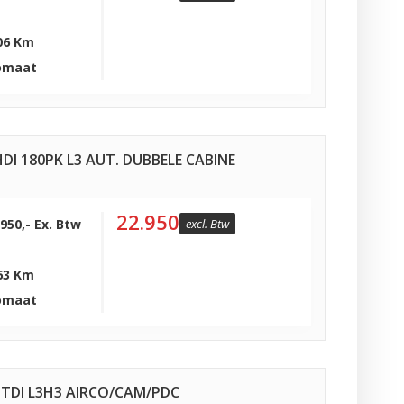
06 Km
omaat
DI 180PK L3 AUT. DUBBELE CABINE
22.950
.950,- Ex. Btw
excl. Btw
63 Km
omaat
TDI L3H3 AIRCO/CAM/PDC