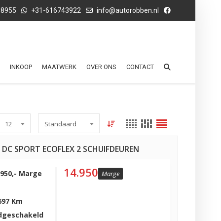
68955
+31-616743922
info@autorobben.nl
INKOOP
MAATWERK
OVER ONS
CONTACT
12
Standaard
1 DC SPORT ECOFLEX 2 SCHUIFDEUREN
14.950
.950,- Marge
Marge
697 Km
dgeschakeld