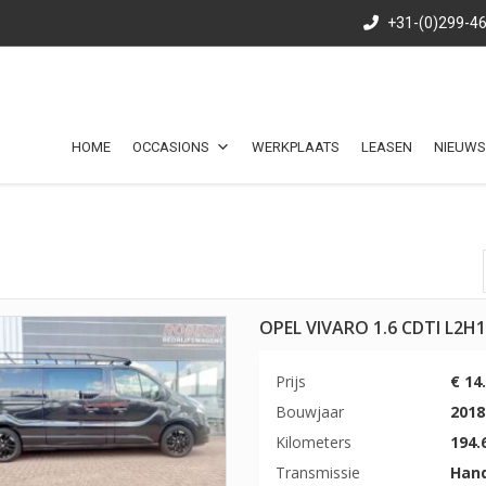
+31-(0)299-4
HOME
OCCASIONS
WERKPLAATS
LEASEN
NIEUWS
OPEL VIVARO 1.6 CDTI L2H
Prijs
€ 14
Bouwjaar
2018
Kilometers
194.
Transmissie
Han