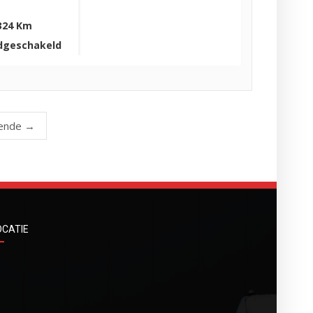
324 Km
dgeschakeld
ende →
OCATIE