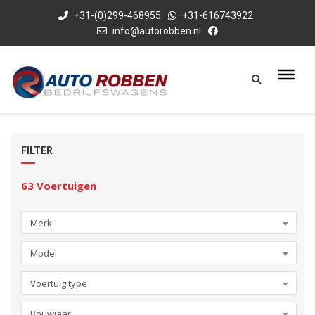
+31-(0)299-468955
+31-616743922
info@autorobben.nl
FILTER
63
Voertuigen
Merk
Model
Voertuig type
Bouwjaar