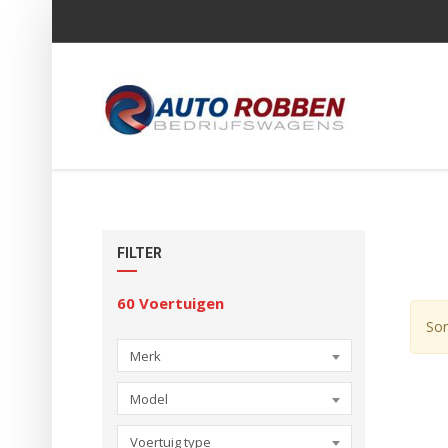
FILTER
60
Voertuigen
Sor
Merk
Model
Voertuig type