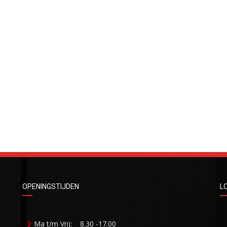
OPENINGSTIJDEN
L
Ma t/m Vrij:
8.30 -17.00