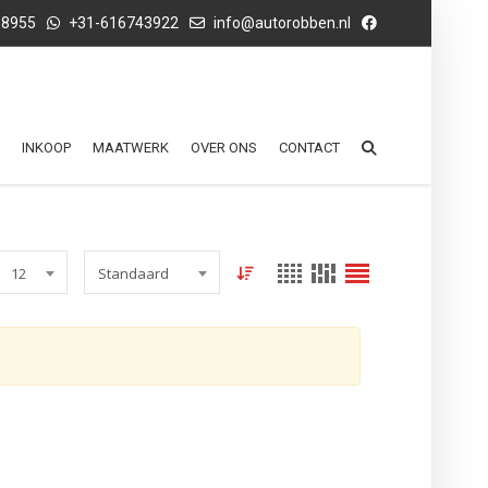
68955
+31-616743922
info@autorobben.nl
INKOOP
MAATWERK
OVER ONS
CONTACT
12
Standaard