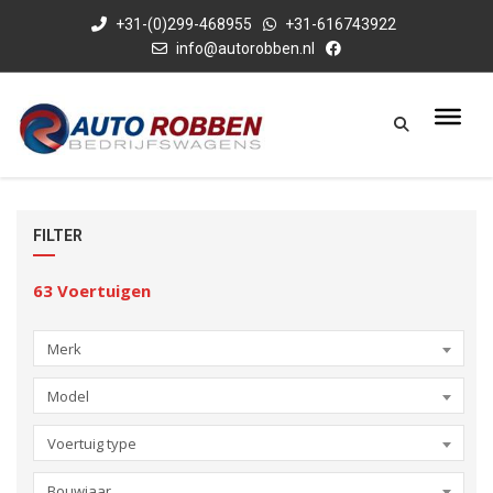
+31-(0)299-468955
+31-616743922
info@autorobben.nl
FILTER
63
Voertuigen
Merk
Model
Voertuig type
Bouwjaar